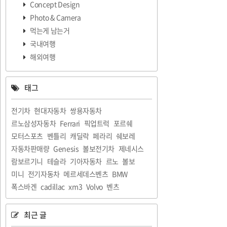
Concept Design
Photo & Camera
먹는게 남는거
국내여행
해외여행
태그
전기차
현대자동차
쌍용자동차
르노삼성자동차
Ferrari
픽업트럭
포르쉐
모터스포츠
벤틀리
캐딜락
페라리
쉐보레
자동차판매량
Genesis
볼보전기차
제네시스
람보르기니
테슬라
기아자동차
르노
볼보
미니
전기자동차
메르세데스벤츠
BMW
폭스바겐
cadillac
xm3
Volvo
벤츠
최근 글