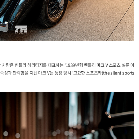
한 차량은 벤틀리 헤리티지를 대표하는
‘1939
년형 벤틀리 마크
V
스포츠 설룬
’
이
숙성과 안락함을 지닌 마크
V
는 등장 당시
‘
고요한 스포츠카
(the silent sports