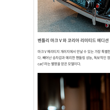
벤틀리 마크 V 와 코리아 리미티드 에디션
마크
V
헤리티지 개러지에서 만날 수 있는 가장 특별
다
.
빼어난 승차감과 예리한 핸들링 성능
,
독보적인 정
car)’
라는 별명을 얻은 모델이다
.