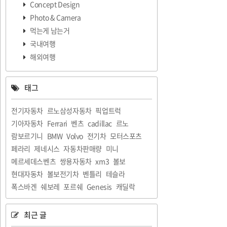
Concept Design
Photo & Camera
먹는게 남는거
국내여행
해외여행
태그
전기자동차
르노삼성자동차
픽업트럭
기아자동차
Ferrari
벤츠
cadillac
르노
람보르기니
BMW
Volvo
전기차
모터스포츠
페라리
제네시스
자동차판매량
미니
메르세데스벤츠
쌍용자동차
xm3
볼보
현대자동차
볼보전기차
벤틀리
테슬라
폭스바겐
쉐보레
포르쉐
Genesis
캐딜락
최근 글