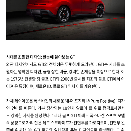
시대를
초월한
디자인
:
한눈에
알아보는
GTI
외관
디자인에서도
GTI
의
정체성은
뚜렷하게
드러난다
. GTI
는
시대를
초
월하는
명확한
디자인
,
균형
잡힌
비율
,
강력한
존재감을
특징으로
한다
.
이
는
1976
년
탄생한
첫
골프
GTI
와
2006
년
출시된
최초의
폴로
GTI
에서
이
어져
온
특징이며
,
새로운
ID.
폴로
GTI
역시
이를
계승한다
.
차체
레이아웃은
폭스바겐의
새로운
‘
퓨어
포지티브
(Pure Positive)’
디자
인
언어를
따른다
.
기본
장착되는
19
인치
알로이
휠
위로
컴팩트하면서
도
강력한
자세를
완성했다
. 1
세대
골프
GTI
이래로
폭스바겐
스포츠
모델
의
상징으로
자리
잡은
레드
스트라이프가
전면부를
가로지르며
,
전면부
왼
쪽에
위치한
3D GTI
로고와
일체감을
주는
디자인으로
완성됐다
.
그
위