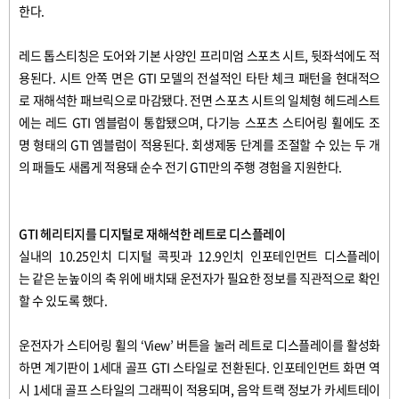
한다
.
레드
톱스티칭은
도어와
기본
사양인
프리미엄
스포츠
시트
,
뒷좌석에도
적
용된다
.
시트
안쪽
면은
GTI
모델의
전설적인
타탄
체크
패턴을
현대적으
로
재해석한
패브릭으로
마감됐다
.
전면
스포츠
시트의
일체형
헤드레스트
에는
레드
GTI
엠블럼이
통합됐으며
,
다기능
스포츠
스티어링
휠에도
조
명
형태의
GTI
엠블럼이
적용된다
.
회생제동
단계를
조절할
수
있는
두
개
의
패들도
새롭게
적용돼
순수
전기
GTI
만의
주행
경험을
지원한다
.
GTI
헤리티지를
디지털로
재해석한
레트로
디스플레이
실내의
10.25
인치
디지털
콕핏과
12.9
인치
인포테인먼트
디스플레이
는
같은
눈높이의
축
위에
배치돼
운전자가
필요한
정보를
직관적으로
확인
할
수
있도록
했다
.
운전자가
스티어링
휠의
‘View’
버튼을
눌러
레트로
디스플레이를
활성화
하면
계기판이
1
세대
골프
GTI
스타일로
전환된다
.
인포테인먼트
화면
역
시
1
세대
골프
스타일의
그래픽이
적용되며
,
음악
트랙
정보가
카세트테이