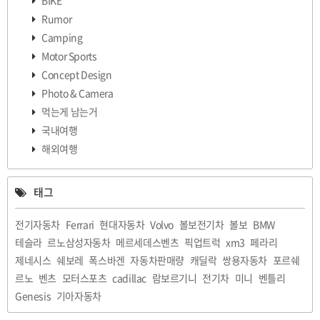
BIKE
Rumor
Camping
Motor Sports
Concept Design
Photo & Camera
먹는게 남는거
국내여행
해외여행
태그
전기자동차
Ferrari
현대자동차
Volvo
볼보전기차
볼보
BMW
테슬라
르노삼성자동차
메르세데스벤츠
픽업트럭
xm3
페라리
제네시스
쉐보레
폭스바겐
자동차판매량
캐딜락
쌍용자동차
포르쉐
르노
벤츠
모터스포츠
cadillac
람보르기니
전기차
미니
벤틀리
Genesis
기아자동차