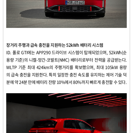
장거리
주행과
급속
충전을
지원하는
52kWh
배터리
시스템
ID.
폴로
GTI
에는
APP290
드라이브
시스템이
탑재되었으며
, 52kWh(
순
용량
기준
)
의
니켈
-
망간
-
코발트
(NMC)
배터리로부터
전력을
공급받는다
.
WLTP
기준
최대
424km
의
주행거리를
확보했으며
,
최대
105kW
용량
의
급속
충전을
지원한다
.
특히
일정한
충전
속도를
유지하는
제어
기술
덕
분에
약
24
분
만에
배터리
잔량
10%
에서
80%
까지
빠르게
충전할
수
있다
.