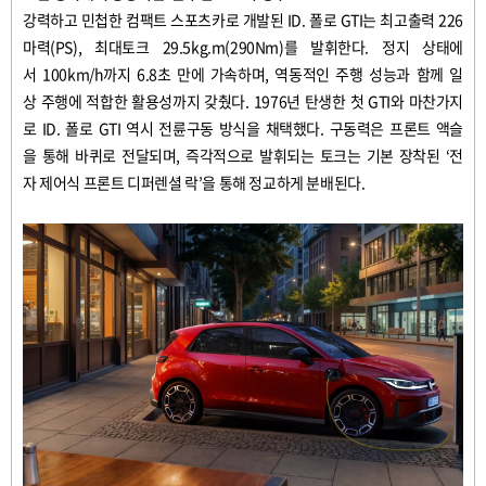
강력하고
민첩한
컴팩트
스포츠카로
개발된
ID.
폴로
GTI
는
최고출력
226
마력
(PS),
최대토크
29.5kg.m(290Nm)
를
발휘한다
.
정지
상태에
서
100km/h
까지
6.8
초
만에
가속하며
,
역동적인
주행
성능과
함께
일
상
주행에
적합한
활용성까지
갖췄다
.
1976
년
탄생한
첫
GTI
와
마찬가지
로
ID.
폴로
GTI
역시
전륜구동
방식을
채택했다
.
구동력은
프론트
액슬
을
통해
바퀴로
전달되며
,
즉각적으로
발휘되는
토크는
기본
장착된
‘
전
자
제어식
프론트
디퍼렌셜
락
’
을
통해
정교하게
분배된다
.