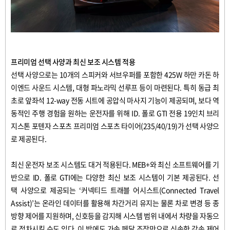
프리미엄
선택
사양과
최신
보조
시스템
적용
선택
사양으로는
10
개의
스피커와
서브우퍼를
포함한
425W
하만
카돈
하
이엔드
사운드
시스템
,
대형
파노라믹
선루프
등이
마련된다
.
특히
동급
최
초로
앞좌석
12-way
전동
시트에
공압식
마사지
기능이
제공되며
,
보다
역
동적인
주행
경험을
원하는
운전자를
위해
ID.
폴로
GTI
전용
19
인치
브리
지스톤
포텐자
스포츠
프리미엄
스포츠
타이어
(235/40/19)
가
선택
사양으
로
제공된다
.
최신
운전자
보조
시스템도
대거
적용된다
. MEB+
와
최신
소프트웨어를
기
반으로
ID.
폴로
GTI
에는
다양한
최신
보조
시스템이
기본
제공된다
.
선
택
사양으로
제공되는
‘
커넥티드
트래블
어시스트
(Connected Travel
Assist)’
는
온라인
데이터를
활용해
차간거리
유지는
물론
차로
변경
등
종
방향
제어를
지원하며
,
신호등을
감지해
시스템
범위
내에서
차량을
자동으
로
정차시킬
수도
있다
.
이
밖에도
가속
페달
조작만으로
신속한
감속
제어