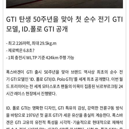
GTI 탄생 50주년을 맞아 첫 순수 전기 GTI
모델, ID.폴로 GTI 공개
- 최고 226마력, 최대 29.5kg.m
- 제로백은 6.8초?
- 1회 충전시 WLTP 기준 424km 주행 가능
폭스바겐이
GTI
출시
50
주년을
맞아
브랜드
역사상
최초의
순수
전
기
GTI
모델인
‘ID.
폴로
GTI(ID. Polo GTI)’
를
세계
최초
공개했다
.
이번
월
드
프리미어는
전
세계
모터스포츠
팬들의
이목이
집중된
뉘르부르크링
24
시간
레이스
현장에서
진행됐다
.
ID.
폴로
GTI
는
명확한
디자인
, GTI
특유의
감성
,
강력한
전륜구동
방식
을
바탕으로
1976
년
첫
골프
GTI
가
세운
유산을
충실히
계승한다
.
폭스바
겐은
GTI
고유의
유전적
특성을
시각적
·
기술적으로
현대적으로
재해석