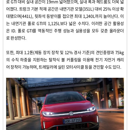
로
GTI
대비
실내
공간이
19mm
넓어졌으며
,
실내
폭과
헤드룸도
더욱
넓
어졌다
.
트렁크
기본
적재
공간은
내연기관
모델
(351L)
대비
25%
이상
확
대됐으며
(441L),
뒷좌석
등받이를
접으면
최대
1,240L
까지
늘어난다
.
이
는
내연기관
폴로
GTI
의
1,125L
보다
넓은
수치다
.
이러한
공간
활용성
은
ID.
폴로
GTI
를
역동적인
주행
성능과
실용성을
모두
갖춘
올라운더
로
완성한다
.
또한
,
최대
1.2
톤
(
제동
장치
장착
및
12%
경사
기준
)
의
견인중량과
75kg
의
수직
하중을
지원하는
탈착식
볼
커플링을
이용해
전기
자전거
캐리
어
장착이
가능하며
,
트레일러에
실린
모터사이클
등을
견인할
수도
있다
.