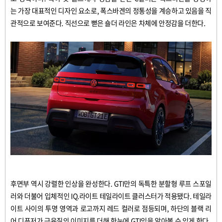
는
가장
대표적인
디자인
요소로
,
폭스바겐의
정통성을
계승하고
있음을
직
관적으로
보여준다
.
직선으로
뻗은
숄더
라인
은
차체에
안정감을
더한다
.
후면부
역시
강렬한
인상을
완성한다
. GTI
만의
독특한
분할형
루프
스포일
러와
더불어
입체적인
IQ.
라이트
테일라이트
클러스터가
적용됐다
.
테일라
이트
사이의
투명
영역과
로고까지
레드
컬러로
점등되며
,
하단의
블랙
리
어
디퓨저가
근육질의
이미지를
더해
한눈에
GTI
임을
알아볼
수
있게
한다
.