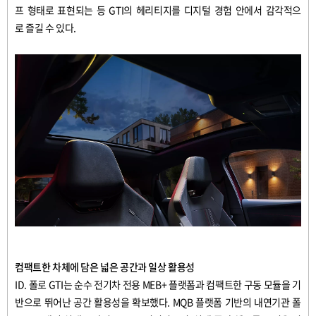
프
형태로
표현되는
등
GTI
의
헤리티지를
디지털
경험
안에서
감각적으
로
즐길
수
있다
.
컴팩트한
차체에
담은
넓은
공간과
일상
활용성
ID.
폴로
GTI
는
순수
전기차
전용
MEB+
플랫폼과
컴팩트한
구동
모듈을
기
반으로
뛰어난
공간
활용성을
확보했다
. MQB
플랫폼
기반의
내연기관
폴