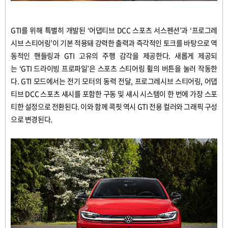
GTI
를
위해
특별히
개발된
‘
어댑티브
DCC
스포츠
서스펜션
’
과
‘
프로그레
시브
스티어링
’
이
기본
적용돼
강력한
출력과
즉각적인
토크를
바탕으로
역
동적인
핸들링과
GTI
고유의
주행
감각을
제공한다
.
새롭게
제공되
는
‘GTI
드라이빙
프로파일
’
은
스포츠
스티어링
휠의
버튼을
눌러
작동한
다
. GTI
모드에서는
전기
모터의
동력
전달
,
프로그레시브
스티어링
,
어댑
티브
DCC
스포츠
섀시를
포함한
구동
및
섀시
시스템이
한
번에
가장
스포
티한
설정으로
전환된다
.
이와
함께
콕핏
역시
GTI
전용
컬러와
그래픽
구성
으로
변경된다
.