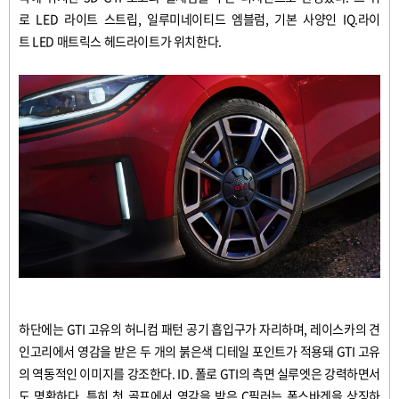
로
LED
라이트
스트립
,
일루미네이티드
엠블럼
,
기본
사양인
IQ.
라이
트
LED
매트릭스
헤드라이트가
위치한다
.
하단에는
GTI
고유의
허니컴
패턴
공기
흡입구가
자리하며
,
레이스카의
견
인고리에서
영감을
받은
두
개의
붉은색
디테일
포인트가
적용돼
GTI
고유
의
역동적인
이미지를
강조한다
.
ID.
폴로
GTI
의
측면
실루엣은
강력하면서
도
명확하다
.
특히
첫
골프에서
영감을
받은
C
필러는
폭스바겐을
상징하