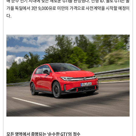
해
순수
전기
시대에
맞는
새로운
GTI
를
완성했다
.
신형
ID.
폴로
GTI
는
올
가을
독일에서
3
만
9,000
유로
미만의
가격으로
사전계약을
시작할
예정이
다
.
모든
영역에서
증명되는
‘
순수한
GTI’
의
정수