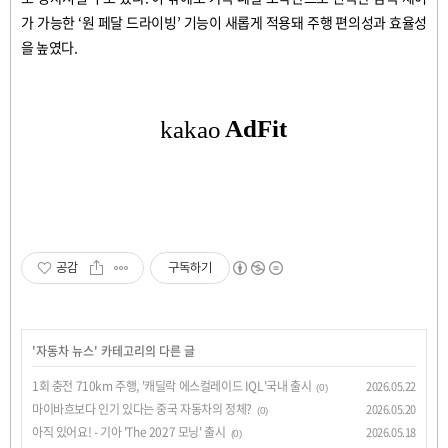
가
가능한
‘
원
페달
드라이빙
’
기능이
새롭게
적용돼
주행
편의성과
효율성
을
높였다
.
공감
구독하기
'
자동차 뉴스
' 카테고리의 다른 글
1회 충전 710km 주행, '캐딜락 에스컬레이드 IQL'국내 출시
2026.05.22
(0)
마이바흐보다 인기 있다는 중국 자동차의 정체?
2026.05.20
(0)
아직 있어요! - 기아 'The 2027 모닝' 출시
2026.05.18
(0)