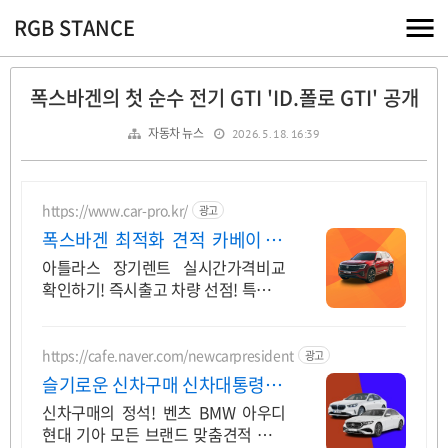
RGB STANCE
폭스바겐의 첫 순수 전기 GTI 'ID.폴로 GTI' 공개
자동차 뉴스
2026. 5. 18. 16:39
https://www.car-pro.kr/
광고
폭스바겐 최적화 견적 카베이 폭
스바겐 특가차량 무료견적
아틀라스 장기렌트 실시간가격비교
확인하기! 즉시출고 차량 선점! 특가차
종! 수입차 최대 할인 견적! 온라인계
약! 최적가 프로모션 차량 빠른출고 선
점하세요.
https://cafe.naver.com/newcarpresident
광고
슬기로운 신차구매 신차대통령 장
기렌트 리스 저렴한 견적
신차구매의 정석! 벤츠 BMW 아우디
현대 기아 모든 브랜드 맞춤견적 즉시