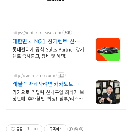
https://rentacar-lease.com
광고
대한민국 NO.1 장기렌트 신차를
구매하는 완벽한 방법
롯데렌터카 공식 Sales Partner 장기
렌트 즉시출고, 정비 및 혜택!
http://carcar-auto.com/
광고
캐딜락 싸게사려면 카카오토 수입
차 최대 30% 할인
카카오토 캐딜락 신차구입 최하가 보
장판매 추가할인 최상! 할부/리스/장
기렌트 0원
공감
구독하기