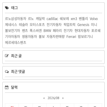
태그
르노삼성자동차
르노
캐딜락
cadillac
쉐보레
xm3
벤틀리
Volvo
제네시스
테슬라
모터스포츠
전기자동차
픽업트럭
Genesis
미니
볼보전기차
벤츠
폭스바겐
BMW
페라리
전기차
현대자동차
포르쉐
기아자동차
쌍용자동차
볼보
자동차판매량
Ferrari
람보르기니
메르세데스벤츠
최근 글
최근 댓글
달력
«
2026/08
»