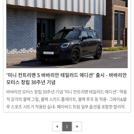
로벌 누적 판매량 1만 1,538대를 기록해 픽업시장 점유율 86% 를 기록했
다. 25년 연속 국내 픽업시장 1위 자리를 유지하고 있는 것이다(수입 브랜
드 제외) 5월 내수시장만 보더라도 무쏘는 1,137대, 무쏘 EV 755대 등 총
1,892대를 판매해 경쟁 모델이었던 기아 타스만을 크게 제쳤다. 국내 시장
에서 픽업트럭은 상용차 성격이 강한 것이 보통이었지만, 레저와 라이프
스..
'미니 컨트리맨 S 바바리안 테일러드 에디션' 출시 - 바바리안
모터스 창립 30주년 기념
바바리안 모터스 창립 30주년 기념 '미니 컨트리맨 테일러드 에디션'- 역동
적 감각의 블랙 그릴, 블랙 스키드 플레이트, 블랙 루프 등 적용- 그레이&블
루 스포츠 시트가 적용된 실내- 페이버드 트림 일부 옵션을 포함한 합리적
가격 미니(MINI) 코리아의 공식 딜러사 '바바리안모터스' 가 창립 30주년
을 기념해 '더 미니 컨트리맨 S All 4 바바리안 테일러드 에디션' 을 출시했
1
다. 이 새로운 스페셜 모델은 미니 샵 온라인을 통해서 출시되며, 미니 브랜