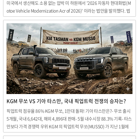
미국에서 생산해도 소용 없는 압박 미 하원에서 '2026 자동차 현대화법(M
otoe Vehicle Modernization Acr of 2026)' 이라는 법안을 발의했다. 법
안의 내용은 중국과 러시아, 북한 등 미국이 적대국으로 규정한 국가의 정
부가 직간접적으로 지분을 보유한 자동차 업체의 미국 내 생산과 판매를 제
한하는 것으로, 제재 대상이 되면 차량 수입과 현지 생산 및 판매까지 최대
5년 동안 금지될 수 있다는 내용이다. 때문에 메르세데스 벤츠는 매우 난처
한 최악의 상황에 놓이게 되었다. 미 정치권의 목적은?미국 정치권은 최근
중국 자동차 산업들이 해외 브랜드 지분 투자와 글로벌 생산망을 통해 미국
시장에 우회 진입하려..
KGM 무쏘 VS 기아 타스만, 국내 픽업트럭 전쟁의 승자는?
픽업트럭 점유율 86% KGM 무쏘, 1만대 돌파! 기아 타스만은?- 무쏘 출시
5개월, 국내 6,642대, 해외 4,896대 판매- 5월 내수시장 88.3% 기록- 타스
만보다 가격 경쟁력 우위 KGM 의 픽업트럭 무쏘(MUSSO) 가 지난 1월에
출시한 이후 5월까지 국내 시장에서 6,642대, 해외 4,896대를 판매하며 글