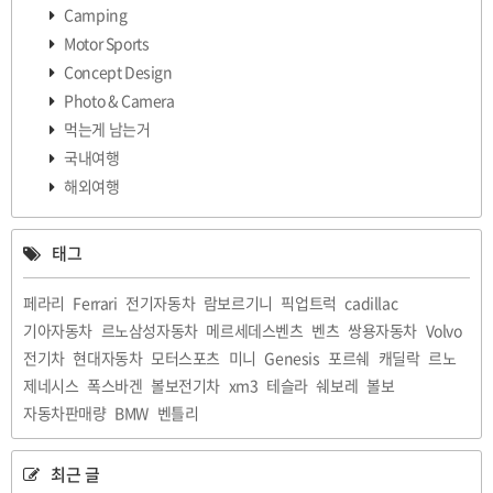
Camping
Motor Sports
Concept Design
Photo & Camera
먹는게 남는거
국내여행
해외여행
태그
페라리
Ferrari
전기자동차
람보르기니
픽업트럭
cadillac
기아자동차
르노삼성자동차
메르세데스벤츠
벤츠
쌍용자동차
Volvo
전기차
현대자동차
모터스포츠
미니
Genesis
포르쉐
캐딜락
르노
제네시스
폭스바겐
볼보전기차
xm3
테슬라
쉐보레
볼보
자동차판매량
BMW
벤틀리
최근 글