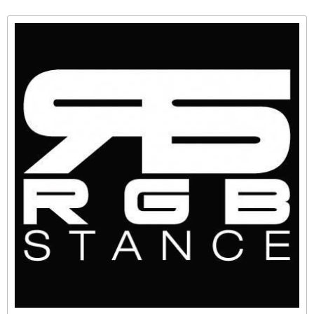
드 및 고객을 위한 고민을 담아낸 에디션으로 판매 가격은 5,150만원(부가
세 포함, 개별소비세 인하 적용 기준)이다. '더 미니 컨트리맨 S ALL4 바바
리안 테일러드 에디션' 은 최고출력 204마력, 최대토크 30.6kg.m의 미니
트윈파워 터보 가..