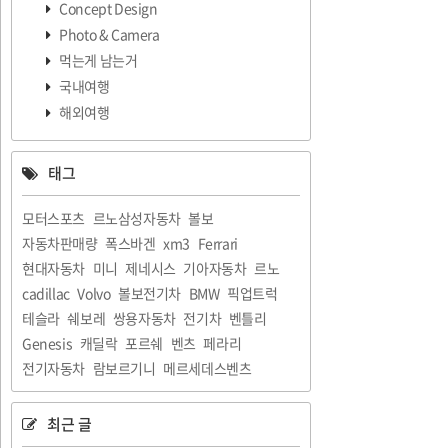
Concept Design
Photo & Camera
먹는게 남는거
국내여행
해외여행
태그
모터스포츠
르노삼성자동차
볼보
자동차판매량
폭스바겐
xm3
Ferrari
현대자동차
미니
제네시스
기아자동차
르노
cadillac
Volvo
볼보전기차
BMW
픽업트럭
테슬라
쉐보레
쌍용자동차
전기차
벤틀리
Genesis
캐딜락
포르쉐
벤츠
페라리
전기자동차
람보르기니
메르세데스벤츠
최근 글