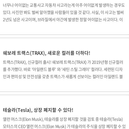
너무나 어이없는 교통사고 자동차 사고라는게 아주 어이없게 발생하는 경우도
하이브리드 차량에 충전부품으로 사용되었다고 한다. 이번에 발견된..
있다. 사진만 봐도 벌써 알아챘을 사람들이 있을 것 같다. 사실, 이 사고는 벌써
2년도 넘은 사고이며, 브라질에서 야간에 발생한 정말 어이없는 사고이다. 이
사고로 피아트 SUV 차량이 파손되었는데, 다행히 심각하게까지는 아닌 것으로
보인다. 누군가 도로가 아닌, 벽에다가 애니메이션 '루니툰(Looney Tunes)'
에 나오는 코요테와 로드러너가 나오는 장면처럼 터널그림을 그려놓았더니, 진
짜로 터널인줄 알고 가다가 부딪힌 것이다. 바로 이 장면이다. 어쩌면 피아트 운
쉐보레 트랙스(TRAX), 새로운 컬러를 더하다!
전자는 만화영화 속 코요테가 되어버린 기분이고, 어이가 없었을 것이다. 사실
트랙스(TRAX), 신규컬러 출시! 쉐보레 트랙스(TRAX) 가 2019년형 신규컬러
주의를 조금만 더 기울였다면, 저 그림이 진짜가 아닌 가짜라는 것을 알아차렸
를 추가했다. 바로 '아일랜드 블루' 와 '새틴 스틸 그레이' 컬러다. 세련된 디자
을 것이다. ..
인과 편의성 및 안전성을 갖춘 트랙스가 새롭게 선보이는 컬러인 아일랜드 블
루 컬러는 보는 시선마다 다르게 보이는 게 매력포인트이며, 새틴 스틸그레이
는 고급스러우면서도 부드러운 컬러감이 트랙스의 상품성을 더해주고 있다. 쉐
보레 트랙스는 1.6 CDTI 디젤 엔진과 1.4리터 가솔린 터보 엔진 두가지 파워트
레인이 있으며, 1.6 디젤은 135마력, 32.8kg.m의 토크를 보이고, 1.4리터 가
테슬라(Tesla), 상장 폐지할 수 있다!
솔린 터보는 140마력, 20.4kg.m 의 토크를 보이고 있다. 그리고 상품성 개선
앨런 머스크(Elon Musk), 테슬라를 상장 폐지할 것을 검토 중 테슬라(Tesla)
을 통해 프리미어 트림에는 18인치 투톤휠이 기본 장착되며, 조수석에..
모터스의 CEO 앨런 머스크(Elon Musk) 가 테슬라의 주식을 상장 폐지할 수 있