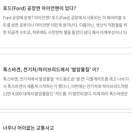
다. 과거에 말이다. 부드러운 회전질감과 함께 진동을 억제하는 고급스러움 때
포드(Ford) 공장엔 아이언맨이 있다?
문에 벤츠도 직렬 6기통 디젤을 부활시키기로 했는데, 사실 기술의 발전으로 디
Ford 공장에 로봇? 아이언맨? 포드(Ford) 공장에서 사용되는 이 웨어러블 수
젤 직렬 6기통의 단점이었던 충돌 안전 성능이 향상되었기 때문이..
트를 보면 로봇이나 아이언맨 이런게 생각난다. 다름아닌, 생산식 직원들을 위
한 외골격 수트로, 하루에도 수천번씩 팔을 들었다 놨다 해서 어깨부상이나 다
양한 근육관련 통증을 완화시킬 수 있는 장치이다. 힘을 덜 들이면서 작업을 할
수 있어 능률도 올라간다고 한다. 자동차 생산 공장에서의 노동자들은 하루평
균 4,600번 이상 팔을 들었다 놨다를 하게 된다. 이게 쌓이게 되면 일년에 약 백
만번 정도 팔을 들었나 놨다 하면서 어깨통증 및 다양한 부상을 당할 수 있는데,
폭스바겐, 전기차/하이브리드에서 '발암물질' 이?
포드에서는 직원들의 부상 방지를 위해 EksoVest 라는 업체와 함께 외골격 수
트를 제작 및 테스트를 했고, 이를 생산현장에 적용시킨다고 한다. 조끼형태로
폭스바겐, 전기차에서 발암물질 '카드뮴(Cd)' 발견! 디젤게이트를 겪고 나서 다
입을 ..
시 폭스바겐이 새롭게 시작하는가 했더니, 이번에는 전기차와 하이브리드차량
12만 4,000 대에서 발암물질인 '카드뮴' 이 발견되었다. 이에 따라 폭스바겐은
전기차 및 하이브리드 차량에 대한 리콜을 할 가능성이 있다고 로이터 통신이
전했다. 독일 자동차 교통국(KBA) 에서는 자동차에 사용 금지된 '카드뮴(Cd)'
이 발견됨에 따라 리콜을 위한 조사를 진행중이라고 한다. 카드뮴은 폭스바겐
전기차와 하이브리드의 배터리에 사용이 되었으며, 2013년~2018년 6월까지
너무나 어이없는 교통사고
폭스바겐 e-Golf, e-UP, Golf GTE, 파사트 GTE 및 아우디, 포르쉐의 전기차 및