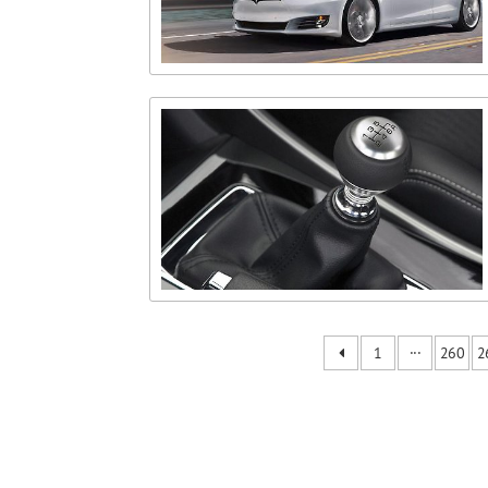
1
···
260
2