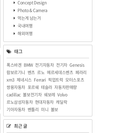
Concept Design
Photo & Camera
먹는게 남는거
국내여행
해외여행
태그
폭스바겐
BMW
전기자동차
전기차
Genesis
람보르기니
벤츠
르노
메르세데스벤츠
페라리
xm3
제네시스
Ferrari
픽업트럭
모터스포츠
쌍용자동차
포르쉐
테슬라
자동차판매량
cadillac
볼보전기차
쉐보레
Volvo
르노삼성자동차
현대자동차
캐딜락
기아자동차
벤틀리
미니
볼보
최근 글