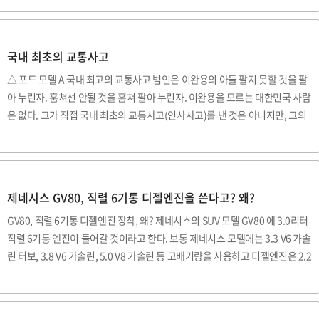
후에 8월 중 클리오를 출고한 고객에게는 클리오 위크앤드백을 제공한다고 한
다. 그 외에 추첨을 통해 르노 트위지 2년 이용권, 제주 켄싱턴 호텔 숙박권 5장,
스타벅스 e기프트 5만원권 카드 50매 등 다양한 경품을 증정한다고 한다. 르노
국내 최초의 교통사고
클리오(Clio) 는 1.5 dCi 디젤엔진과 게트락 6단 DCT 의 조합으로 경쾌한 운전
△ 포드 모델 A 국내 최고의 교통사고 범인은 이완용의 아들 팔지 못할 것을 팔
재미를 보여주는 소형 해치백이다. 유럽에서 많은 사랑을 받아온..
아 누린자. 훔쳐선 안될 것을 훔쳐 팔아 누린자. 이완용을 모르는 대한민국 사람
은 없다. 그가 직접 국내 최초의 교통사고(인사사고)를 낸 것은 아니지만, 그의
아들 '이항구' 가 바로 국내에서 최초로 교통사고를 낸 인물이다. 사고 내용 역
시 끔찍하다. 1912년 이완용의 사위 홍운표와 이항구가 요정에서 술을 거하게
마시고서는 자동차에 기생을 태우고 동소문 밖으로 차를 운전하고 가다 7살 아
이를 치어 다치게 했고, 7살 아이는 다리를 절단해야만 했다. 하지만, 당시 최고
제네시스 GV80, 직렬 6기통 디젤엔진을 쓴다고? 왜?
의 권력가였던 그들에게 따질 수 있는 이들은 없었다. 지금 시대에도 억울한 사
GV80, 직렬 6기통 디젤엔진 장착, 왜? 제네시스의 SUV 모델 GV80 에 3.0리터
고와 처리가 많다. 시대가 크게 달라지지 않고, 되풀이 되고 있는 것은 아닐까?
직렬 6기통 엔진이 들어갈 것이라고 한다. 보통 제네시스 모델에는 3.3 V6 가솔
대한..
린 터보, 3.8 V6 가솔린, 5.0 V8 가솔린 등 고배기량을 사용하고 디젤엔진은 2.2
리터 4기통 디젤엔진만 사용했었다. 그런데, 갑자기 왜 3.0 V6 디젤이 아닌 직
렬 6기통일까? 단순히 프리미엄이라서? 후륜구동 베이스라서? 직렬 6기통 디
젤을 쓰려는 이유 3가지 직렬 6기통 엔진은 프리미엄 엔진의 표준이기도 했었