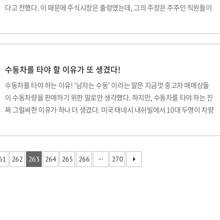
다고 전했다. 이 때문에 주식시장은 출렁였는데, 그의 주장은 주주인 직원들이
주가 변동으로 인해 업무에 지장을 받을 수 있기 때문에 스페이스 X 처럼 기업
을 비공개로 돌리겠다는 점이다. 이에 대해 앨런 머스크는 주당 $420 정도에 모
두 매입을 할 생각이라고 한다. 현재 그의 테슬라 주식 보유율은 약 20% 다. △
Elon Musk 스페이스 X 처럼 할 것 앨런 머스크의 또 하나의 비지니스 모델은
수동차를 타야 할 이유가 또 생겼다!
'스페이스 X' 다. 스페이스 X 는 비상장 우주탐사 기업으로, 직원들이 업무에만
집중하고 있으며, 테슬라 역시 비상장 회사로 전환되면 ..
수동차를 타야 하는 이유! '남자는 수동' 이라는 말은 지금껏 중고차 매매상들
이 수동차량을 판매하기 위한 말로만 생각했다. 하지만, 수동차를 타야 하는 진
짜 그럴싸한 이유가 하나 더 생겼다. 미국 태네시 내쉬빌에서 10대 두명이 차량
을 탈취하려다 수동차량이란걸 깨닫고 차를 버리고 도망갔다는 것이다. 한국만
치더라도 약 95% 정도가 자동변속기이다. 프라이스워터하우스쿠퍼스(PwC)
라는 회계법인이 조사한 결과에 따르면 지역별로 수동변속기와 자동변속기의
비율은 다르지만, 북미와 한국, 일본, 호주는 자동변속기가 대세다. 남미와 유
61
262
263
264
265
266
···
270
럽은 아직 수동변속기를 더 많이 사용하고 있는데, 일단 당장 한국에서 수동변
속기를 사용한다면 주위의 다양한 시선을 경험했을 것이다. 특히, 면허를 수동
으로 따도, 수동운전을 못하는 ..