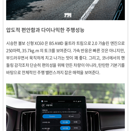
압도적 편안함과 다이나믹한 주행성능
시승한 볼보 신형
XC60
은
B5 AWD
울트라 트림으로
2.0
가솔린 엔진으로
250
마력
, 35.7kg.m
의 토크를 보여준다
.
가속 반응은 빠른 것은 아니지만
,
부드러우면서 묵직하게 치고 나가는 맛이 꽤 좋다
.
그리고
,
코너에서의 핸
들링 감각조차 단순히 편의성을 위해 만든 차량이 아니라
,
탄탄한 기본기를
바탕으로 전체적인 주행 밸런스까지 잡은 매력을 보여준다
.