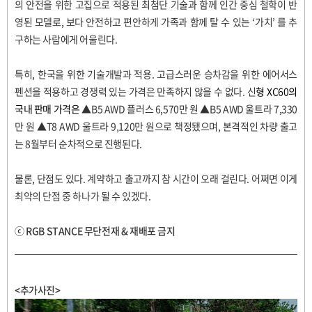
의 안전을 위한 고집으로 적용된 최첨단 기술과 함께 인간 중심 철학이 반
영된 모델로
,
보다 안전하고 편안하게 가족과 함께 탈 수 있는
‘
가치
’
를 추
구하는 사람에게 어울린다
.
특히
,
한국을 위한 기술개발과 적용
.
고급스러운 승차감을 위한 에어서스
펜션을 적용하고 경쟁력 있는 가격은 만족하지 않을 수 없다
.
신
형
XC60
의
국내 판매 가격은
▲B5 AWD
플러스
6,570
만 원
▲B5 AWD
울트라
7,330
만 원
▲T8 AWD
울트라
9,120
만 원으로 책정됐으며
,
본격적인 차량 출고
는
8
월부터 순차적으로 진행된다
.
물론
,
단점도 있다
.
계약하고 출고까지 참 시간이 오래 걸린다
.
어쩌면 이게
최악의 단점 중 하나가 될 수 있겠다
.
ⓒ
RGB STANCE
무단전재
&
재배포 금지
<추가사진>