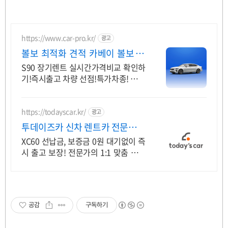
https://www.car-pro.kr/
광고
볼보 최적화 견적 카베이 볼보 특
가차량 무료견적
S90 장기렌트 실시간가격비교 확인하
기!즉시출고 차량 선점!특가차종! 수입
차 최대 할인 견적! 온라인계약! 최적
가 프로모션 차량 빠른출고 선점하세
요.
https://todayscar.kr/
광고
투데이즈카 신차 렌트카 전문가의
1:1 맞춤 컨설팅
XC60 선납금, 보증금 0원 대기없이 즉
시 출고 보장! 전문가의 1:1 맞춤 컨설
팅으로 합리적으로 장기렌트/리스를
이용해 보세요!
공감
구독하기