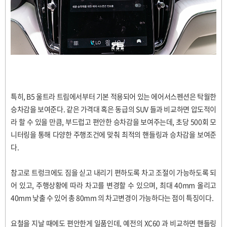
특히
, B5
울트라 트림에서부터 기본 적용되어 있는 에어서스펜션은 탁월한
승차감을 보여준다
.
같은 가격대 혹은 동급의
SUV
들과 비교하면 압도적이
라 할 수 있을 만큼
,
부드럽고 편안한 승차감을 보여주는데
,
초당
500
회 모
니터링을 통해 다양한 주행조건에 맞춰 최적의 핸들링과 승차감을 보여준
다
.
참고로 트렁크에도 짐을 싣고 내리기 편하도록 차고 조절이 가능하도록 되
어 있고
,
주행상황에 따라 차고를 변경할 수 있으며
,
최대
40mm
올리고
40mm
낮출 수 있어 총
80mm
의 차고변경이 가능하다는 점이 특징이다
.
요철을 지날 때에도 편안한게 일품인데
,
예전의
XC60
과 비교하면 핸들링