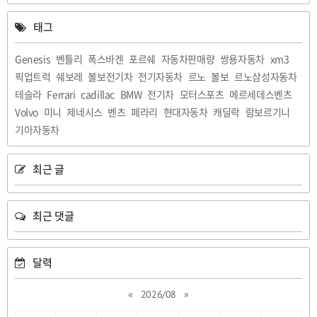
태그
Genesis
벤틀리
폭스바겐
포르쉐
자동차판매량
쌍용자동차
xm3
픽업트럭
쉐보레
볼보전기차
전기자동차
르노
볼보
르노삼성자동차
테슬라
Ferrari
cadillac
BMW
전기차
모터스포츠
메르세데스벤츠
Volvo
미니
제네시스
벤츠
페라리
현대자동차
캐딜락
람보르기니
기아자동차
최근 글
최근 댓글
달력
«
2026/08
»