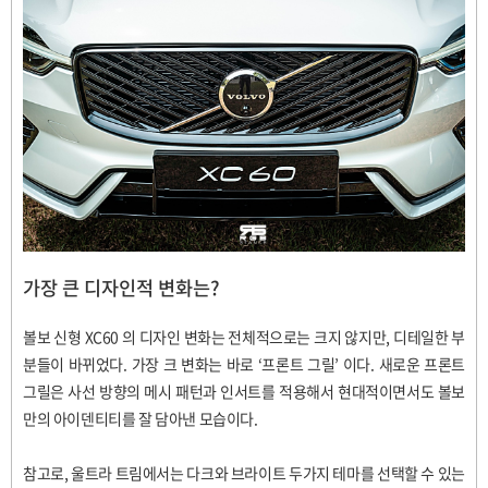
가장 큰 디자인적 변화는
?
볼보 신형
XC60
의 디자인 변화는 전체적으로는 크지 않지만
,
디테일한 부
분들이 바뀌었다
.
가장 크 변화는 바로
‘
프론트 그릴
’
이다
.
새로운 프론트
그릴은 사선 방향의 메시 패턴과 인서트를 적용해서 현대적이면서도 볼보
만의 아이덴티티를 잘 담아낸 모습이다
.
참고로
,
울트라 트림에서는 다크와 브라이트 두가지 테마를 선택할 수 있는