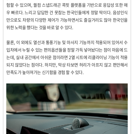
험할 수 있으며
,
퀄컴 스냅드래곤 콕핏 플랫폼을 기반으로 응답성 또한 매
우 빠르다
.
느리고 답답한 건 못참는 한국인들에게 정말 딱이다
.
음성인식
만으로도 차량의 다양한 제어가 가능하면서도 즐길거리도 많아 한국인을
위한 노력을 했다는 것을 바로 알 수 있다
.
물론
,
이 외에도 열선과 통풍기능 및 마사지 기능까지 적용되어 있어서 수
입차에서 누릴 수 있는 편의옵션들을 정말 가득 넣어놨다는 점이 마음에 드
는데
,
실내 공간에서 아쉬운 점이라면
2
열 시트에 리클라이닝 기능이 적용
되지 않았다는 점이다
.
하지만
,
막상 타보면 허리가 아프지 않고 편안해서
만족도가 높아져가는 신기함을 경험 할 수 있다
.