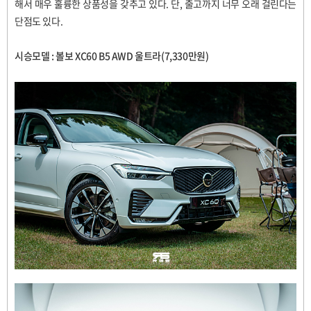
해서 매우 훌륭한 상품성을 갖추고 있다
.
단
,
출고까지 너무 오래 걸린다는
단점도 있다
.
시승모델
:
볼보
XC60 B5 AWD
울트라
(7,330
만원
)