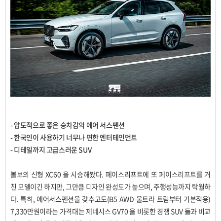
-
압도적으로 좋은 승차감의 에어 서스펜션
-
한국인이 사용하기 너무나 편한 엔터테인먼트
-
디테일까지 고급스러운
SUV
볼보의 신형
XC60
을 시승해봤다
.
페이스리프트에 또 페이스리프트를 거
친 모델이긴 하지만
,
그만큼 디자인 완성도가 높으며
,
주행성능까지 탁월하
다
.
특히
,
에어서스펜션을 갖추고도
(B5 AWD
울트라 트림부터 기본적용
)
7,330
만원이라는 가격대는 제네시스
GV70
을 비롯한 경쟁
SUV
들과 비교