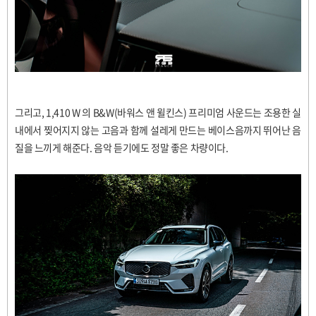
그리고
, 1,410 W
의
B&W(
바워스 앤 윌킨스
)
프리미엄 사운드는 조용한 실
내에서 찢어지지 않는 고음과 함께 설레게 만드는 베이스음까지 뛰어난 음
질을 느끼게 해준다
.
음악 듣기에도 정말 좋은 차량이다
.