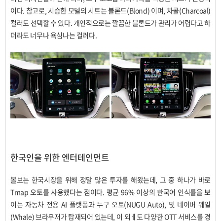
이다
.
참고로
,
시승한 모델의 시트는 블론드
(Blond)
이며
,
차콜
(Charcoal)
컬러도 선택할 수 있다
.
개인적으로는 깔끔한 블론드가 관리가 어렵다고 하
더라도 너무나 욕심나는 컬러다
.
한국인을 위한 엔터테인먼트
볼보는 한국시장을 위해 정말 많은 투자를 해왔는데
,
그 중 하나가 바로
Tmap
오토를 사용했다는 점이다
.
평균
96%
이상의 한국어 인식률을 보
이는 자동차 전용
AI
플랫폼과 누구 오토
(NUGU Auto),
및 네이버 웨일
(Whale)
브라우저가 탑재되어 있는데
,
이 외ㅔ도 다양한
OTT
서비스를 경