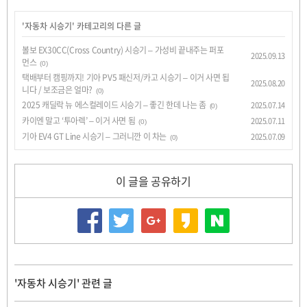
'
자동차 시승기
' 카테고리의 다른 글
볼보 EX30CC(Cross Country) 시승기 – 가성비 끝내주는 퍼포
2025.09.13
먼스
(0)
택배부터 캠핑까지! 기아 PV5 패신저/카고 시승기 – 이거 사면 됩
2025.08.20
니다 / 보조금은 얼마?
(0)
2025 캐딜락 뉴 에스컬레이드 시승기 – 좋긴 한데 나는 좀
2025.07.14
(0)
카이엔 말고 ‘투아렉’ – 이거 사면 됨
2025.07.11
(0)
기아 EV4 GT Line 시승기 – 그러니깐 이 차는
2025.07.09
(0)
이 글을 공유하기
'자동차 시승기' 관련 글