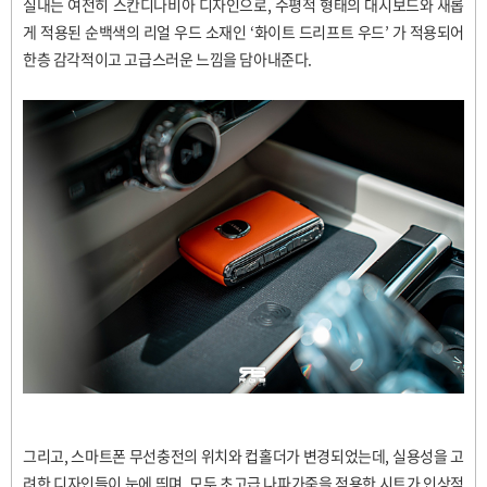
실내는 여전히 스칸디나비아 디자인으로
,
수평적 형태의 대시보드와 새롭
게 적용된 순백색의 리얼 우드 소재인
‘
화이트 드리프트 우드
’
가 적용되어
한층 감각적이고 고급스러운 느낌을 담아내준다
.
그리고
,
스마트폰 무선충전의 위치와 컵홀더가 변경되었는데
,
실용성을 고
려한 디자인들이 눈에 띄며
,
모두 초고급 나파가죽을 적용한 시트가 인상적